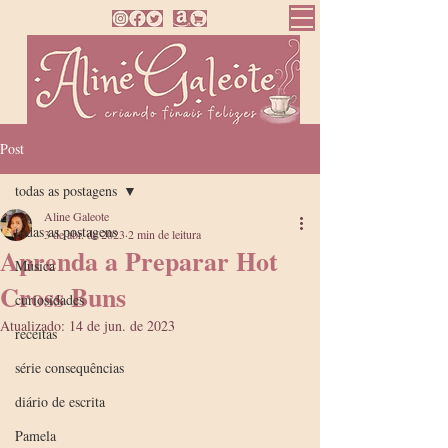
Post
todas as postagens
Aline Galeote
todas as postagens
3 de abr. de 2023
2 min de leitura
Aprenda a Preparar Hot
Música
Cross Buns
curiosidades
Atualizado:
14 de jun. de 2023
receitas
série consequências
diário de escrita
Pamela