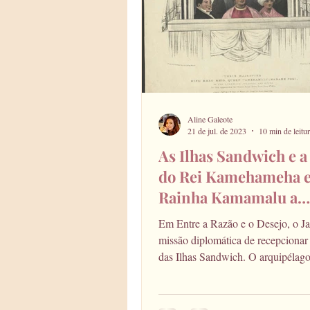
trajes
moda
evento literá
Aline Galeote
21 de jul. de 2023
10 min de leitu
As Ilhas Sandwich e a 
do Rei Kamehameha e
Rainha Kamamalu a
Inglaterra
Em Entre a Razão e o Desejo, o Ja
missão diplomática de recepcionar 
das Ilhas Sandwich. O arquipélago
assim...