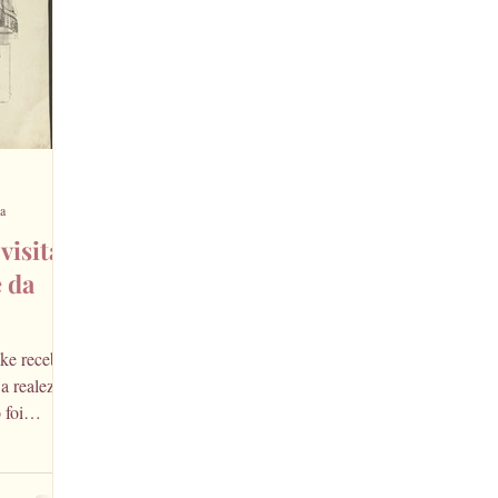
rio
filmes e séries
ra
visita
 da
ke recebe a
a realeza
 foi