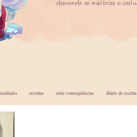
iosidades
receitas
série consequências
diário de escrita
uel Richardson
kamehameha
Ilhas Sandwich
George