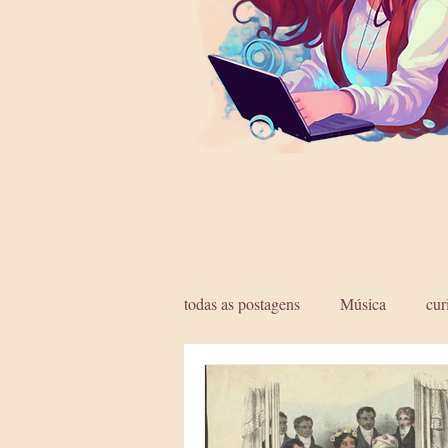
todas as postagens
Música
cur
Entre a Razão e o Desejo
Sam