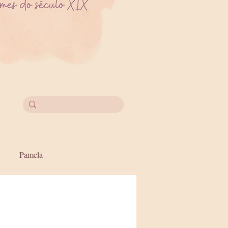
Pamela
 IV
Inglaterra
casamento