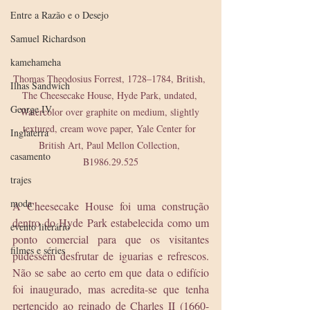
Entre a Razão e o Desejo
Samuel Richardson
kamehameha
Thomas Theodosius Forrest, 1728–1784, British, 
Ilhas Sandwich
The Cheesecake House, Hyde Park, undated, 
George IV
Watercolor over graphite on medium, slightly 
textured, cream wove paper, Yale Center for 
Inglaterra
British Art, Paul Mellon Collection, 
casamento
B1986.29.525
trajes
moda
A Cheesecake House foi uma construção 
dentro do Hyde Park estabelecida como um 
evento literário
ponto comercial para que os visitantes 
filmes e séries
pudessem desfrutar de iguarias e refrescos. 
Não se sabe ao certo em que data o edifício 
foi inaugurado, mas acredita-se que tenha 
pertencido ao reinado de Charles II (1660-