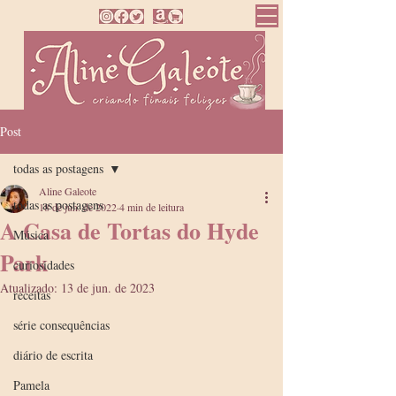
Post
todas as postagens
Aline Galeote
todas as postagens
18 de jun. de 2022
4 min de leitura
A Casa de Tortas do Hyde
Música
Park
curiosidades
Atualizado:
13 de jun. de 2023
receitas
série consequências
diário de escrita
Pamela