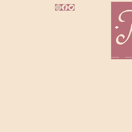
HOME
A AUTORA
L