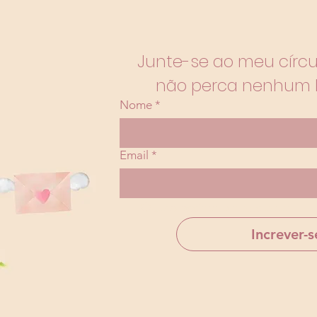
Junte-se ao meu círculo
não perca nenhum 
Nome
*
Email
*
Quero assinar a newsletter
Increver-s