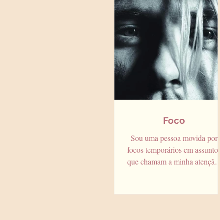
Foco
Sou uma pessoa movida por
focos temporários em assunto
que chamam a minha atenção
Três semanas atrás, eram os
livros e documentários...