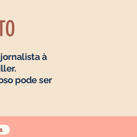
TO
ornalista à
ller.
oso pode ser
s