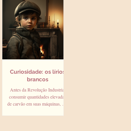
Curiosidade: os lírios
brancos
Antes da Revolução Industrial
consumir quantidades elevadas
de carvão em suas máquinas, um
fornecimento constante desse
tipo de...