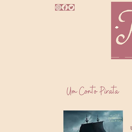
HOME
A AUTORA
L