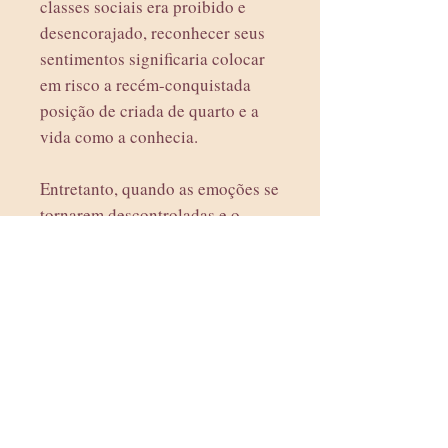
classes sociais era proibido e
desencorajado, reconhecer seus
sentimentos significaria colocar
em risco a recém-conquistada
posição de criada de quarto e a
vida como a conhecia.
Entretanto, quando as emoções se
tornarem descontroladas e o
desejo impossível de ser
ignorado, Ellie será obrigada a
tomar uma decisão.
O caminho da prudência será sua
escolha ou irá arriscar-se a
encontrar a ruína nos braços de
seu querido amigo?