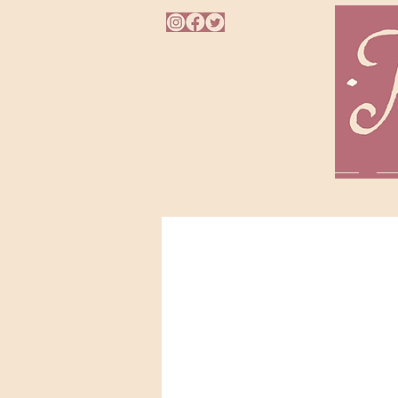
HOME
A AUTORA
L